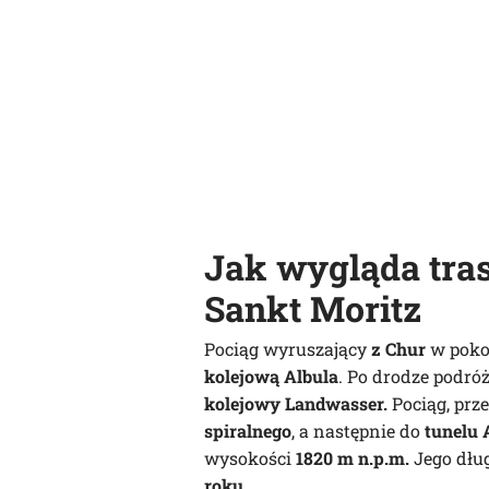
Jak wygląda tra
Sankt Moritz
Pociąg wyruszający
z Chur
w poko
kolejową Albula
. Po drodze podró
kolejowy Landwasser.
Pociąg, prz
spiralnego
, a następnie do
tunelu 
wysokości
1820 m n.p.m.
Jego dłu
roku.