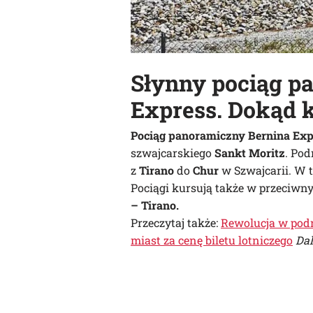
Słynny pociąg p
Express. Dokąd 
Pociąg panoramiczny Bernina Exp
szwajcarskiego
Sankt Moritz
. Pod
z
Tirano
do
Chur
w Szwajcarii. W 
Pociągi kursują także w przeciwny
– Tirano.
Przeczytaj także:
Rewolucja w podr
miast za cenę biletu lotniczego
Dal