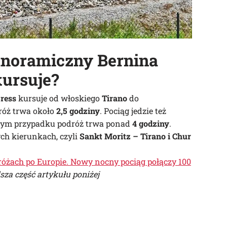
anoramiczny Bernina
kursuje?
ress
kursuje od włoskiego
Tirano
do
róż trwa około
2,5 godziny
. Pociąg jedzie też
tym przypadku podróż trwa ponad
4 godziny
.
ch kierunkach, czyli
Sankt Moritz – Tirano i Chur
óżach po Europie. Nowy nocny pociąg połączy 100
sza część artykułu poniżej