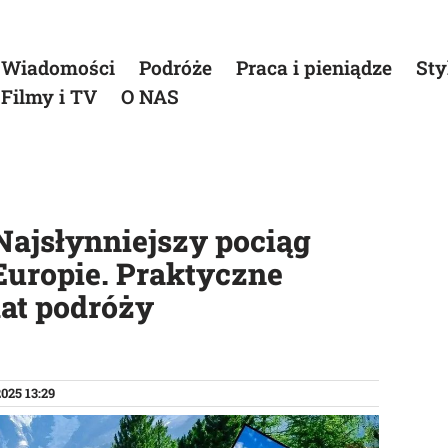
Wiadomości
Podróże
Praca i pieniądze
Sty
Filmy i TV
O NAS
Najsłynniejszy pociąg
uropie. Praktyczne
mat podróży
025 13:29