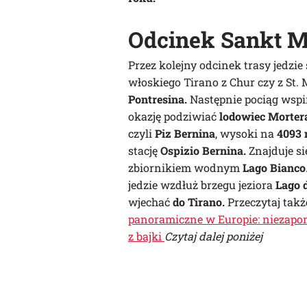
Odcinek Sankt Mo
Przez kolejny odcinek trasy jedzie
włoskiego Tirano z Chur czy z St. 
Pontresina.
Następnie pociąg wspi
okazję podziwiać
lodowiec Morter
czyli
Piz Bernina
, wysoki na
4093 
stację
Ospizio Bernina.
Znajduje s
zbiornikiem wodnym
Lago Bianco
jedzie wzdłuż brzegu jeziora
Lago 
wjechać
do Tirano.
Przeczytaj takż
panoramiczne w Europie: niezapomn
z bajki
Czytaj dalej poniżej