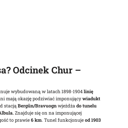
sa? Odcinek Chur –
nuje wybudowaną w latach 1898-1904
linię
żni mają okazję podziwiać imponujący
wiadukt
ed stacją
Bergün/Bravuogn
wjeżdża
do tunelu
Albula.
Znajduje się on na imponującej
gość to prawie
6 km
. Tunel funkcjonuje
od 1903