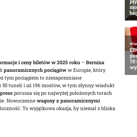
ormacje i ceny biletów w 2025 roku
–
Bernina
ch
panoramicznych pociągów
w Europie, który
óż tym pociągiem to niezapomniane
z 55 tuneli i aż 196 mostów, w tym słynny wiadukt
press
porusza się po najwyżej położonych torach
ie. Nowoczesne
wagony z panoramicznymi
czność. To wyjątkowa okazja, by niemal z bliska