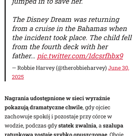
jumped in to save her.
The Disney Dream was returning
from a cruise in the Bahamas when
the incident took place. The child fell
from the fourth deck with her
father…
pic.twitter.com/1dcsrfhbx9
— Robbie Harvey (@therobbieharvey)
June 30,
2025
Nagrania udostępnione w sieci wyraźnie
pokazują dramatyczne chwile
, gdy ojciec
zachowuje spokój i pozostaje przy córce w
wodzie, podczas gdy
statek zwalnia
, a
szalupa
ratunkowa zostaje szybko opuszczonaę
. Oboje