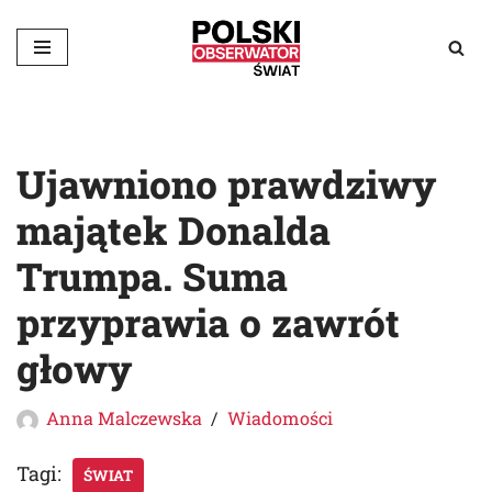
Przejdź
do
treści
Ujawniono prawdziwy
majątek Donalda
Trumpa. Suma
przyprawia o zawrót
głowy
Anna Malczewska
Wiadomości
Tagi:
ŚWIAT