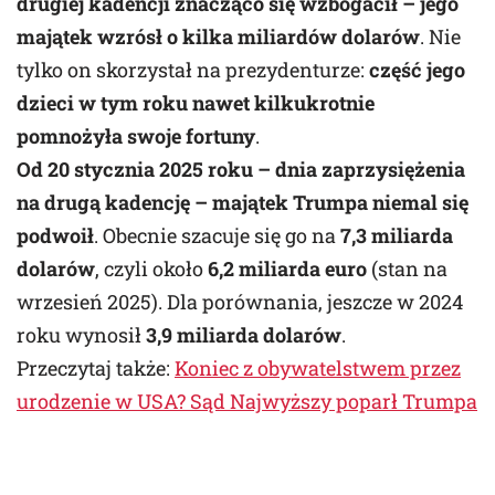
drugiej kadencji znacząco się wzbogacił – jego
majątek wzrósł o kilka miliardów dolarów
. Nie
tylko on skorzystał na prezydenturze:
część jego
dzieci w tym roku nawet kilkukrotnie
pomnożyła swoje fortuny
.
Od 20 stycznia 2025 roku – dnia zaprzysiężenia
na drugą kadencję – majątek Trumpa niemal się
podwoił
. Obecnie szacuje się go na
7,3 miliarda
dolarów
, czyli około
6,2 miliarda euro
(stan na
wrzesień 2025). Dla porównania, jeszcze w 2024
roku wynosił
3,9 miliarda dolarów
.
Przeczytaj także:
Koniec z obywatelstwem przez
urodzenie w USA? Sąd Najwyższy poparł Trumpa