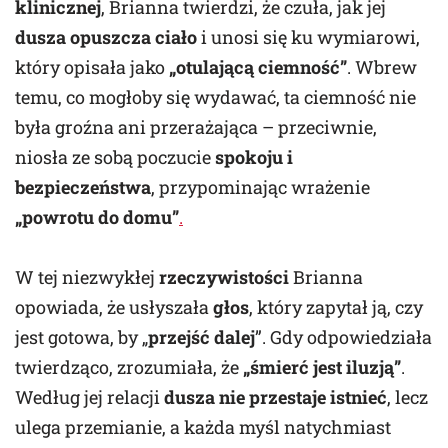
klinicznej
, Brianna twierdzi, że czuła, jak jej
dusza opuszcza ciało
i unosi się ku wymiarowi,
który opisała jako
„otulającą ciemność”
. Wbrew
temu, co mogłoby się wydawać, ta ciemność nie
była groźna ani przerażająca – przeciwnie,
niosła ze sobą poczucie
spokoju i
bezpieczeństwa
, przypominając wrażenie
„powrotu do domu”
.
W tej niezwykłej
rzeczywistości
Brianna
opowiada, że usłyszała
głos
, który zapytał ją, czy
jest gotowa, by „
przejść dalej
”. Gdy odpowiedziała
twierdząco, zrozumiała, że
„śmierć jest iluzją”
.
Według jej relacji
dusza nie przestaje istnieć
, lecz
ulega przemianie, a każda myśl natychmiast