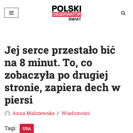
Przejdź
do
treści
Jej serce przestało bić
na 8 minut. To, co
zobaczyła po drugiej
stronie, zapiera dech w
piersi
Anna Malczewska
Wiadomości
Tagi:
USA