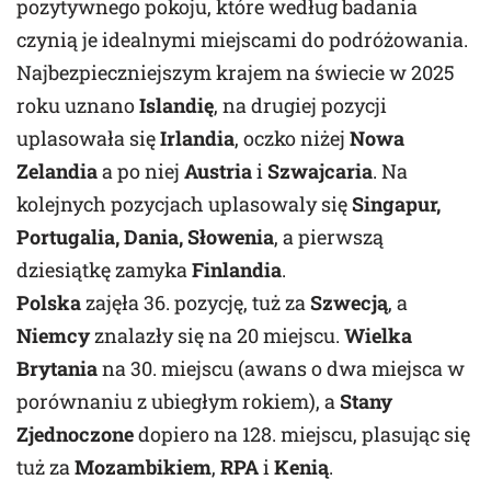
pozytywnego pokoju, które według badania
czynią je idealnymi miejscami do podróżowania.
Najbezpieczniejszym krajem na świecie w 2025
roku uznano
Islandię
, na drugiej pozycji
uplasowała się
Irlandia
, oczko niżej
Nowa
Zelandia
a po niej
Austria
i
Szwajcaria
. Na
kolejnych pozycjach uplasowaly się
Singapur,
Portugalia, Dania, Słowenia
, a pierwszą
dziesiątkę zamyka
Finlandia
.
Polska
zajęła 36. pozycję, tuż za
Szwecją
, a
Niemcy
znalazły się na 20 miejscu.
Wielka
Brytania
na 30. miejscu (awans o dwa miejsca w
porównaniu z ubiegłym rokiem), a
Stany
Zjednoczone
dopiero na 128. miejscu, plasując się
tuż za
Mozambikiem
,
RPA
i
Kenią
.