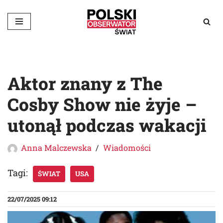
Przejdź
do
treści
Aktor znany z The
Cosby Show nie żyje –
utonął podczas wakacji
Anna Malczewska
Wiadomości
Tagi:
ŚWIAT
USA
22/07/2025 09:12