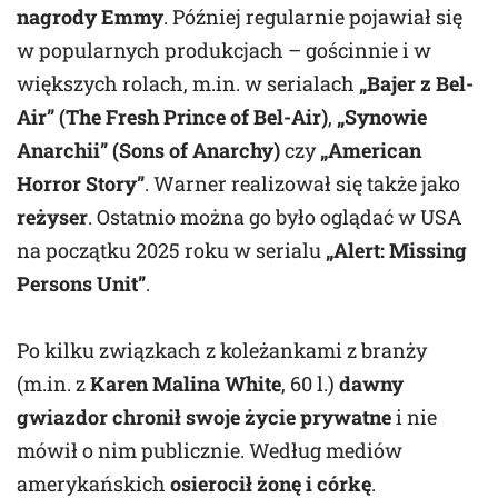
nagrody Emmy
. Później regularnie pojawiał się
w popularnych produkcjach – gościnnie i w
większych rolach, m.in. w serialach
„Bajer z Bel-
Air” (The Fresh Prince of Bel-Air)
,
„Synowie
Anarchii” (Sons of Anarchy)
czy
„American
Horror Story”
. Warner realizował się także jako
reżyser
. Ostatnio można go było oglądać w USA
na początku 2025 roku w serialu
„Alert: Missing
Persons Unit”
.
Po kilku związkach z koleżankami z branży
(m.in. z
Karen Malina White
, 60 l.)
dawny
gwiazdor chronił swoje życie prywatne
i nie
mówił o nim publicznie. Według mediów
amerykańskich
osierocił żonę i córkę
.