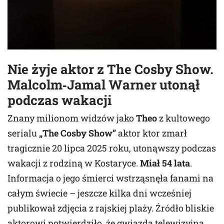
Nie żyje aktor z The Cosby Show.
Malcolm‑Jamal Warner
utonął
podczas wakacji
Znany milionom widzów jako
Theo
z kultowego
serialu
„The Cosby Show”
aktor ktor zmarł
tragicznie 20 lipca 2025 roku, utonąwszy podczas
wakacji z rodziną w Kostaryce.
Miał 54 lata
.
Informacja o jego śmierci wstrząsnęła fanami na
całym świecie – jeszcze kilka dni wcześniej
publikował zdjęcia z rajskiej plaży. Źródło bliskie
aktorowi potwierdziło, że gwiazda telewizyjna