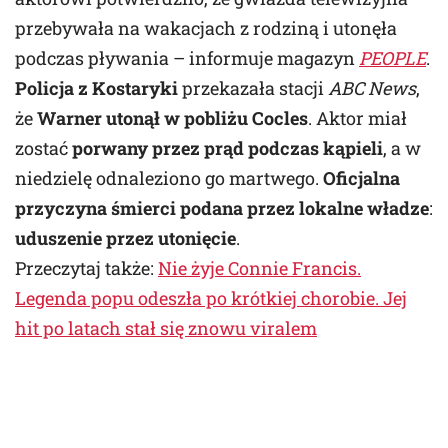
przebywała na wakacjach z rodziną i utonęła
podczas pływania – informuje magazyn
PEOPLE
.
Policja z Kostaryki
przekazała stacji
ABC News
,
że
Warner utonął w pobliżu Cocles
. Aktor miał
zostać
porwany przez prąd podczas kąpieli
, a w
niedzielę odnaleziono go martwego.
Oficjalna
przyczyna śmierci podana przez lokalne władze
:
uduszenie przez utonięcie
.
Przeczytaj także:
Nie żyje Connie Francis.
Legenda popu odeszła po krótkiej chorobie. Jej
hit po latach stał się znowu viralem