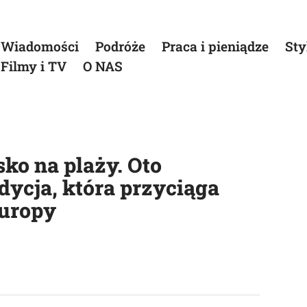
Wiadomości
Podróże
Praca i pieniądze
Sty
Filmy i TV
O NAS
ko na plaży. Oto
dycja, która przyciąga
Europy