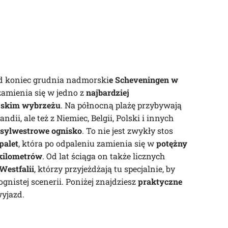
od koniec grudnia nadmorski
e Scheveningen w
 zamienia się w jedno z
najbardziej
jskim wybrzeżu
. Na północną plażę przybywają
andii, ale też z Niemiec, Belgii, Polski i innych
 sylwestrowe ognisko
. To nie jest zwykły stos
palet
, która po odpaleniu zamienia się w
potężny
 kilometrów
. Od lat ściąga on także licznych
Westfalii
, którzy przyjeżdżają tu specjalnie, by
nistej scenerii. Poniżej znajdziesz
praktyczne
wyjazd.