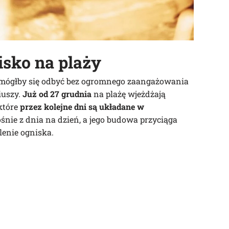
sko na plaży
mógłby się odbyć bez ogromnego zaangażowania
iuszy.
Już od 27 grudnia
na plażę wjeżdżają
które
przez kolejne dni są układane w
rośnie z dnia na dzień, a jego budowa przyciąga
lenie ogniska.