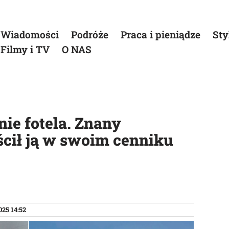
Wiadomości
Podróże
Praca i pieniądze
Sty
Filmy i TV
O NAS
nie fotela. Znany
cił ją w swoim cenniku
025 14:52