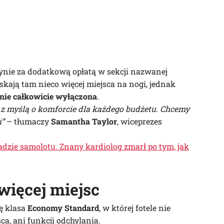
ynie za dodatkową opłatą w sekcji nazwanej
skają tam nieco więcej miejsca na nogi, jednak
anie całkowicie wyłączona
.
 z myślą o komforcie dla każdego budżetu. Chcemy
i”
– tłumaczy
Samantha Taylor
, wiceprezes
adzie samolotu. Znany kardiolog zmarł po tym, jak
więcej miejsc
ię klasa
Economy Standard
, w której fotele nie
a, ani funkcji odchylania.