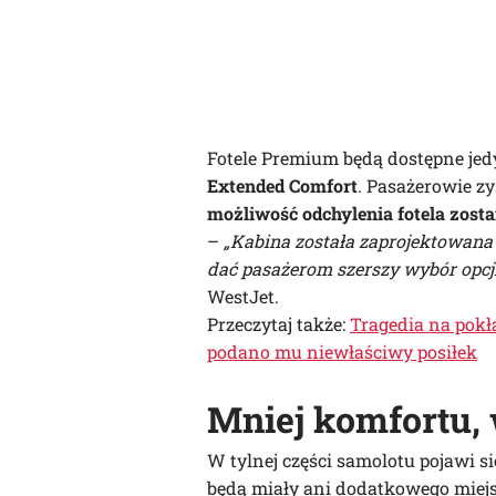
Fotele Premium będą dostępne jed
Extended Comfort
. Pasażerowie zy
możliwość odchylenia fotela zost
–
„Kabina została zaprojektowana
dać pasażerom szerszy wybór opcj
WestJet.
Przeczytaj także:
Tragedia na pokł
podano mu niewłaściwy posiłek
Mniej komfortu, 
W tylnej części samolotu pojawi s
będą miały ani dodatkowego miejsc