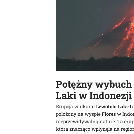
Potężny wybuch
Laki
w Indonezji
Erupcja wulkanu
Lewotobi Laki-L
położony na wyspie
Flores
w Indon
nieprzewidywalną naturę. Ta erupc
która znacząco wpłynęła na regi