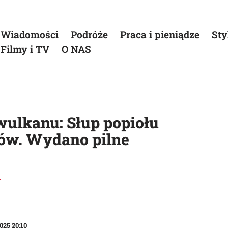
Wiadomości
Podróże
Praca i pieniądze
Sty
Filmy i TV
O NAS
ulkanu: Słup popiołu
rów. Wydano pilne
i
025 20:10