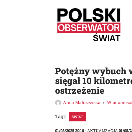
Przejdź
do
treści
Potężny wybuch w
sięgał 10 kilomet
ostrzeżenie
Anna Malczewska
Wiadomośc
Tagi:
ŚWIAT
01/08/2025 20:10
- AKTUALIZACJA
01/08/2