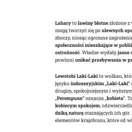
Lahary
to
lawiny błotne
złożone z
mogą tworzyć się po
ulewnych op
zboczy, niosąc ogromne zagrożenie 
społeczności mieszkające w pobli
ostrożność
. Władze wydały
jasne 
powinni
unikać przebywania w pr
Lewotobi Laki-Laki
to wulkan, któ
języku
indonezyjskim
„
Laki-Laki
”
drugim, spokojniejszym i wyższy
„
Perempuan
” oznacza „
kobieta
”. 
kobiecym spokojem
, odzwierciedl
dziką naturę
otaczających ich gór
elementów krajobrazu, które od 