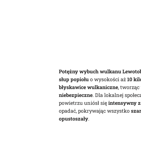
Potężny wybuch wulkanu Lewotobi
słup popiołu
o wysokości aż
10 ki
błyskawice wulkaniczne
, tworzą
niebezpieczne
. Dla lokalnej społec
powietrzu uniósł się
intensywny z
opadać, pokrywając wszystko
sza
opustoszały
.