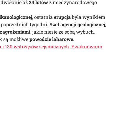
odwołanie aż
24 lotów
z międzynarodowego
lkanologicznej
, ostatnia
erupcja
była wynikiem
 poprzednich tygodni.
Szef agencji geologicznej
,
zagrożeniami
, jakie niesie ze sobą wybuch.
k są możliwe
powodzie laharowe
.
i 130 wstrząsów sejsmicznych. Ewakuowano