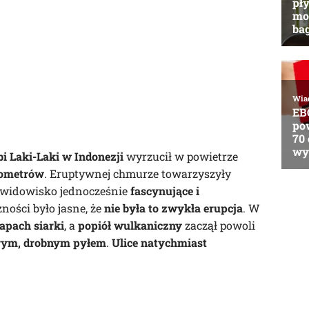
 Laki-Laki w Indonezji
wyrzucił w powietrze
lometrów
. Eruptywnej chmurze towarzyszyły
c widowisko jednocześnie
fascynujące i
zności było jasne, że
nie była to zwykła erupcja
. W
apach siarki
, a
popiół wulkaniczny
zaczął powoli
rym, drobnym pyłem
.
Ulice natychmiast