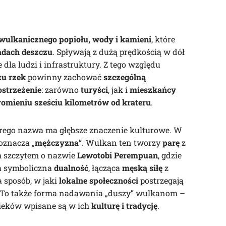
wulkanicznego popiołu, wody i kamieni
, które
adach deszczu
. Spływają z dużą prędkością w dół
dla ludzi i infrastruktury. Z tego względu
żu rzek
powinny zachować
szczególną
ostrzeżenie
: zarówno
turyści
, jak i
mieszkańcy
omieniu sześciu kilometrów od krateru
.
rego nazwa ma głębsze znaczenie kulturowe. W
 oznacza „
mężczyzna
”. Wulkan ten tworzy
parę
z
m szczytem o nazwie
Lewotobi Perempuan
, gdzie
Ta symboliczna
dualność
, łącząca
męską siłę
z
a sposób, w jaki
lokalne społeczności
postrzegają
. To także forma nadawania „duszy” wulkanom –
wieków wpisane są w ich
kulturę i tradycję
.