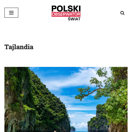
Przejdź
do
treści
Tajlandia