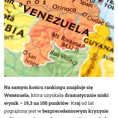
Na samym końcu rankingu znajduje się
Wenezuela
, która uzyskała
dramatycznie niski
wynik – 19,3 na 100 punktów
. K
raj
od lat
pogrążony jest w
bezprecedensowym kryzysie