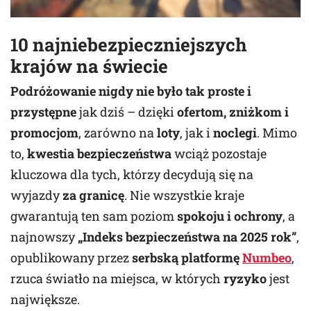
10 najniebezpieczniejszych
krajów na świecie
Podróżowanie nigdy nie było tak proste i
przystępne
jak dziś – dzięki
ofertom, zniżkom i
promocjom
, zarówno na
loty
, jak i
noclegi
. Mimo
to,
kwestia bezpieczeństwa
wciąż pozostaje
kluczowa dla tych, którzy decydują się na
wyjazdy
za granicę
. Nie wszystkie kraje
gwarantują ten sam poziom
spokoju i ochrony
, a
najnowszy
„Indeks bezpieczeństwa na 2025 rok”
,
opublikowany przez
serbską platformę
Numbeo
,
rzuca światło na miejsca, w których
ryzyko
jest
największe.