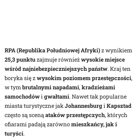
RPA (Republika Południowej Afryki)
z wynikiem
25,3 punktu
zajmuje również
wysokie miejsce
wśród najniebezpieczniejszych państw
. Kraj ten
boryka się z
wysokim poziomem przestępczości
,
w tym
brutalnymi napadami
,
kradzieżami
samochodów
i
gwałtami
. Nawet tak popularne
miasta turystyczne jak
Johannesburg
i
Kapsztad
często są sceną
ataków przestępczych
, których
ofiarami padają zarówno
mieszkańcy, jak i
turyści
.