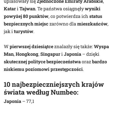
uplasowały się
Zjednoczone Emiraty Arabskie
,
Katar
i
Tajwan
. Te państwa osiągnęły
wyniki
powyżej 80 punktów
, co potwierdza ich
status
bezpiecznych miejsc
zarówno dla
mieszkańców
,
jak i
turystów
.
W
pierwszej dziesiątce
znalazły się także:
Wyspa
Man
,
Hongkong
,
Singapur
i
Japonia
– dzięki
skutecznej polityce bezpieczeństwa
oraz
bardzo
niskiemu poziomowi przestępczości
.
10 najbezpieczniejszych krajów
świata według Numbeo:
Japonia
– 77,1