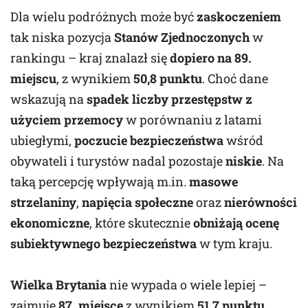
Dla wielu podróżnych może być
zaskoczeniem
tak niska pozycja
Stanów Zjednoczonych
w
rankingu – kraj znalazł się
dopiero na 89.
miejscu
, z wynikiem
50,8 punktu
. Choć dane
wskazują na
spadek liczby przestępstw z
użyciem przemocy
w porównaniu z latami
ubiegłymi,
poczucie bezpieczeństwa
wśród
obywateli i turystów nadal pozostaje
niskie
. Na
taką percepcję wpływają m.in.
masowe
strzelaniny
,
napięcia społeczne
oraz
nierówności
ekonomiczne
, które skutecznie
obniżają ocenę
subiektywnego bezpieczeństwa
w tym kraju.
Wielka Brytania
nie wypada o wiele lepiej –
zajmuje
87. miejsce
z wynikiem
51,7 punktu
.