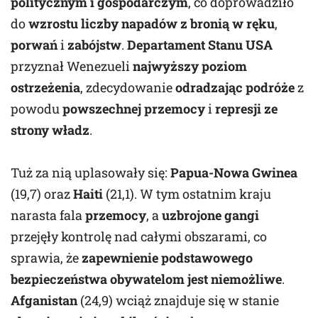
politycznym i gospodarczym
, co doprowadziło
do
wzrostu liczby napadów z bronią w ręku
,
porwań
i
zabójstw
.
Departament Stanu USA
przyznał Wenezueli
najwyższy poziom
ostrzeżenia
, zdecydowanie
odradzając podróże
z
powodu
powszechnej przemocy
i
represji ze
strony władz
.
Tuż za nią uplasowały się:
Papua-Nowa Gwinea
(19,7) oraz
Haiti
(21,1). W tym ostatnim kraju
narasta fala
przemocy
, a
uzbrojone gangi
przejęły kontrolę nad całymi obszarami, co
sprawia, że
zapewnienie podstawowego
bezpieczeństwa obywatelom jest niemożliwe
.
Afganistan
(24,9) wciąż znajduje się w stanie