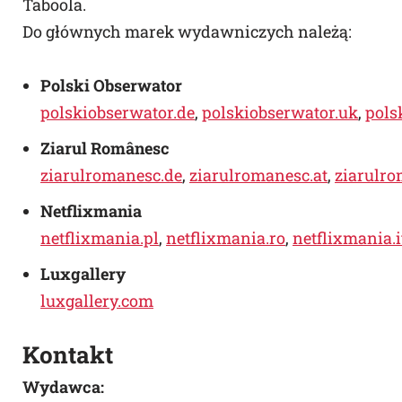
Taboola.
Do głównych marek wydawniczych należą:
Polski Obserwator
polskiobserwator.de
,
polskiobserwator.uk
,
pols
Ziarul Românesc
ziarulromanesc.de
,
ziarulromanesc.at
,
ziarulro
Netflixmania
netflixmania.pl
,
netflixmania.ro
,
netflixmania.i
Luxgallery
luxgallery.com
Kontakt
Wydawca: