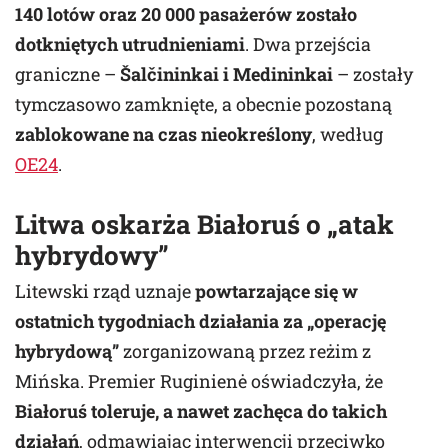
140 lotów oraz 20 000 pasażerów zostało
dotkniętych utrudnieniami
. Dwa przejścia
graniczne –
Šalčininkai i Medininkai
– zostały
tymczasowo zamknięte, a obecnie pozostaną
zablokowane na czas nieokreślony
, według
OE24
.
Litwa oskarża Białoruś o „atak
hybrydowy”
Litewski rząd uznaje
powtarzające się w
ostatnich tygodniach działania za „operację
hybrydową”
zorganizowaną przez reżim z
Mińska. Premier Ruginienė oświadczyła, że
Białoruś toleruje, a nawet zachęca do takich
działań
, odmawiając interwencji przeciwko