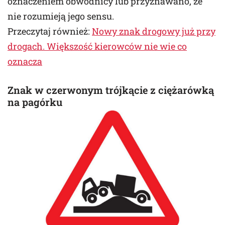
oznaczeniem obwodnicy lub przyznawano, że
nie rozumieją jego sensu.
Przeczytaj również:
Nowy znak drogowy już przy
drogach. Większość kierowców nie wie co
oznacza
Znak w czerwonym trójkącie z ciężarówką
na pagórku