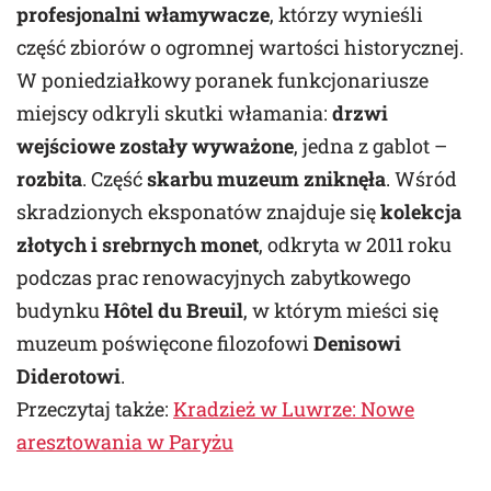
profesjonalni włamywacze
, którzy wynieśli
część zbiorów o ogromnej wartości historycznej.
W poniedziałkowy poranek funkcjonariusze
miejscy odkryli skutki włamania:
drzwi
wejściowe zostały wyważone
, jedna z gablot –
rozbita
. Część
skarbu muzeum zniknęła
. Wśród
skradzionych eksponatów znajduje się
kolekcja
złotych i srebrnych monet
, odkryta w 2011 roku
podczas prac renowacyjnych zabytkowego
budynku
Hôtel du Breuil
, w którym mieści się
muzeum poświęcone filozofowi
Denisowi
Diderotowi
.
Przeczytaj także:
Kradzież w Luwrze: Nowe
aresztowania w Paryżu