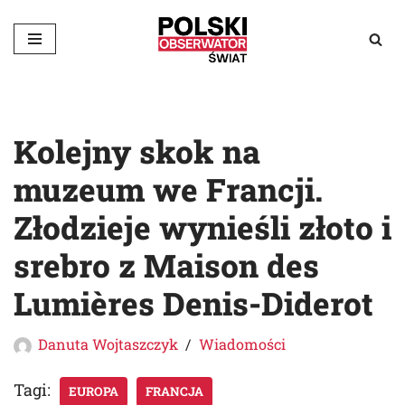
Przejdź
do
treści
Kolejny skok na
muzeum we Francji.
Złodzieje wynieśli złoto i
srebro z Maison des
Lumières Denis-Diderot
Danuta Wojtaszczyk
Wiadomości
Tagi:
EUROPA
FRANCJA