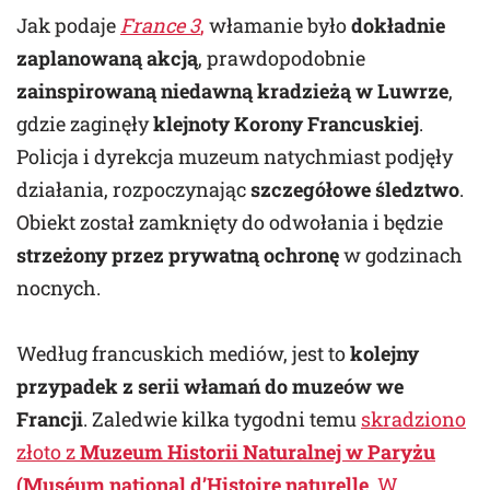
Jak podaje
France 3
,
włamanie było
dokładnie
zaplanowaną akcją
, prawdopodobnie
zainspirowaną niedawną kradzieżą w Luwrze
,
gdzie zaginęły
klejnoty Korony Francuskiej
.
Policja i dyrekcja muzeum natychmiast podjęły
działania, rozpoczynając
szczegółowe śledztwo
.
Obiekt został zamknięty do odwołania i będzie
strzeżony przez prywatną ochronę
w godzinach
nocnych.
Według francuskich mediów, jest to
kolejny
przypadek z serii włamań do muzeów we
Francji
. Zaledwie kilka tygodni temu
skradziono
złoto z
Muzeum Historii Naturalnej w Paryżu
(Muséum national d’Histoire naturelle
. W