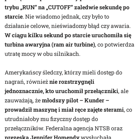
trybu „RUN” na „CUTOFF” zaledwie sekundę po
starcie
. Nie wiadomo jednak, czy było to
działanie celowe, nieświadomy błąd czy awaria.
W ciągu kilku sekund po starcie uruchomiła się
turbina awaryjna (ram air turbine)
, co potwierdza
utratę mocy w obu silnikach.
Amerykańscy śledczy, którzy mieli dostęp do
nagrań, również
nie rozstrzygnęli
jednoznacznie, kto uruchomił przełączniki
, ale
zauważają, że
młodszy
pilot – Kunder –
prowadził maszynę i miał ręce zajęte sterami
, co
utrudniałoby mu fizyczny dostęp do
przełączników. Federalna agencja NTSB oraz
prezeska Jennifer Homendy
wysłuchała