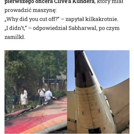
pierwszego oficera Clive’a Kundera
, który miał
prowadzić maszynę:
„Why did you cut off?” – zapytał kilkakrotnie.
„I didn’t,” – odpowiedział Sabharwal, po czym
zamilkł.