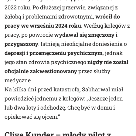
2022 roku. Po dłuższej przerwie, związanej z
żałobą i problemami zdrowotnymi,
wrócił do
pracy we wrześniu 2024 roku
. Według kolegów z
pracy, po powrocie
wydawał się zmęczony i
przygaszony
. Istnieją nieoficjalne doniesienia o
depresji i przemęczeniu psychicznym
, jednak
jego stan zdrowia psychicznego
nigdy nie został
oficjalnie zakwestionowany
przez służby
medyczne.
Na kilka dni przed katastrofą, Sabharwal miał
powiedzieć jednemu z kolegów: „Jeszcze jeden
lub dwa loty i odchodzę. Chcę być w domu i
opiekować się ojcem.”
Clive Kunder – młody pilot z