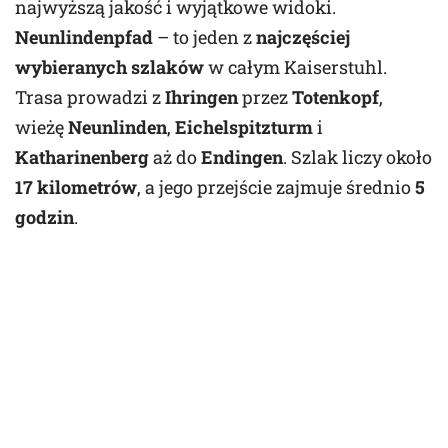
najwyższą jakość i wyjątkowe widoki.
Neunlindenpfad
– to jeden z
najczęściej
wybieranych szlaków
w całym Kaiserstuhl.
Trasa prowadzi z
Ihringen
przez
Totenkopf
,
wieżę
Neunlinden
,
Eichelspitzturm
i
Katharinenberg
aż do
Endingen
. Szlak liczy około
17 kilometrów
, a jego przejście zajmuje średnio
5
godzin
.