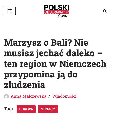
Przejdź
do
treści
Marzysz o Bali? Nie
musisz jechać daleko –
ten region w Niemczech
przypomina ją do
złudzenia
Anna Malczewska
Wiadomości
Tagi:
EUROPA
NIEMCY