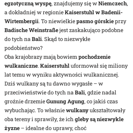
egzotyczną wyspę
, znajdujemy się w
Niemczech
,
a dokładniej w regionie
Kaiserstuhl w Badenii-
Wirtembergii
. To niewielkie
pasmo górskie
przy
Badische Weinstraße
jest zaskakująco podobne
do tych na
Bali
. Skąd to niezwykłe
podobieństwo?
Oba krajobrazy mają bowiem
pochodzenie
wulkaniczne
.
Kaiserstuhl
uformował się miliony
lat temu w wyniku aktywności wulkanicznej.
Dziś wulkany są tu dawno wygasłe – w
przeciwieństwie do tych na
Bali
, gdzie nadal
groźnie drzemie
Gunung Agung
, co jakiś czas
wybuchając. To właśnie
wulkany
ukształtowały
oba tereny i sprawiły, że ich
gleby są niezwykle
żyzne
– idealne do uprawy, choć