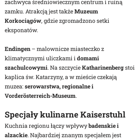
zachwyca średniowiecznym centrum i ruiną
zamku. Atrakcją jest także
Muzeum
Korkociągów
, gdzie zgromadzono setki
eksponatów.
Endingen
– malownicze miasteczko z
klimatycznymi uliczkami i
domami
szachulcowymi
. Na szczycie
Katharinenberg
stoi
kaplica św. Katarzyny, a w mieście czekają
muzea:
serowarstwa, regionalne i
Vorderösterreich-Museum
.
Specjały kulinarne Kaiserstuhl
Kuchnia regionu łączy wpływy
badenskie i
alzackie
. Najbardziej znanym specjałem jest