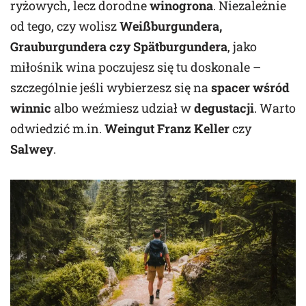
ryżowych, lecz dorodne
winogrona
. Niezależnie
od tego, czy wolisz
Weißburgundera,
Grauburgundera czy Spätburgundera
, jako
miłośnik wina poczujesz się tu doskonale –
szczególnie jeśli wybierzesz się na
spacer wśród
winnic
albo weźmiesz udział w
degustacji
. Warto
odwiedzić m.in.
Weingut Franz Keller
czy
Salwey
.