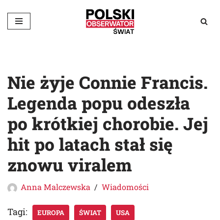
Przejdź
do
treści
Nie żyje Connie Francis.
Legenda popu odeszła
po krótkiej chorobie. Jej
hit po latach stał się
znowu viralem
Anna Malczewska
Wiadomości
Tagi:
EUROPA
ŚWIAT
USA