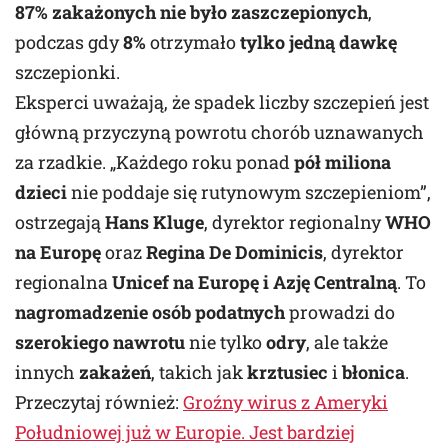
87% zakażonych nie było zaszczepionych
,
podczas gdy
8%
otrzymało
tylko jedną dawkę
szczepionki.
Eksperci uważają, że spadek liczby szczepień jest
główną przyczyną powrotu chorób uznawanych
za rzadkie. „Każdego roku ponad
pół miliona
dzieci
nie poddaje się rutynowym szczepieniom”,
ostrzegają
Hans Kluge
, dyrektor regionalny
WHO
na Europę
oraz
Regina De Dominicis
, dyrektor
regionalna
Unicef na Europę i Azję Centralną
. To
nagromadzenie osób podatnych
prowadzi do
szerokiego nawrotu
nie tylko
odry
, ale także
innych
zakażeń
, takich jak
krztusiec
i
błonica
.
Przeczytaj również:
Groźny wirus z Ameryki
Południowej już w Europie. Jest bardziej