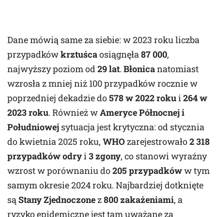
Dane mówią same za siebie: w 2023 roku liczba
przypadków
krztuśca
osiągnęła
87 000
,
najwyższy poziom od
29 lat
.
Błonica
natomiast
wzrosła z mniej niż 100 przypadków rocznie w
poprzedniej dekadzie do
578 w 2022 roku
i
264 w
2023 roku
. Również w
Ameryce Północnej i
Południowej
sytuacja jest krytyczna: od stycznia
do kwietnia 2025 roku,
WHO
zarejestrowało
2 318
przypadków odry
i
3 zgony
, co stanowi wyraźny
wzrost w porównaniu do
205 przypadków
w tym
samym okresie 2024 roku. Najbardziej dotknięte
są
Stany Zjednoczone
z
800 zakażeniami
, a
ryzyko epidemiczne jest tam uważane za