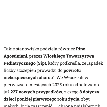
Takie stanowisko podziela również
Rino
Agostiniani
, prezes
Włoskiego Towarzystwa
Pediatrycznego (Sip)
, który podkreśla, że „spadek
liczby szczepień prowadzi do
powrotu
niebezpiecznych chorób
”. We Włoszech w
pierwszych miesiącach 2025 roku odnotowano
już
227 nowych przypadków
, z czego
8 dotyczy
dzieci poniżej pierwszego roku życia
, zbyt
małych, by je zaszczepić. „Ochrona najsłabszych