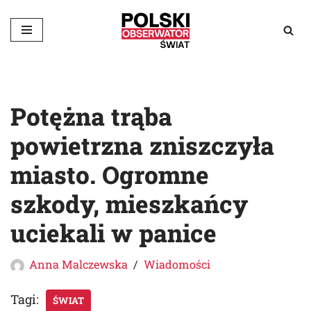
Przejdź
do
treści
Potężna trąba
powietrzna zniszczyła
miasto. Ogromne
szkody, mieszkańcy
uciekali w panice
Anna Malczewska
Wiadomości
Tagi:
ŚWIAT