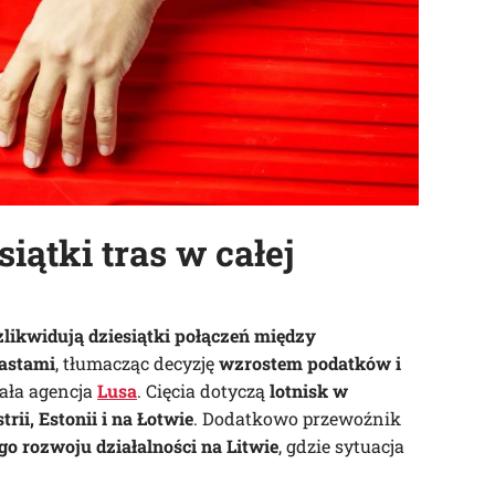
siątki tras w całej
zlikwidują dziesiątki połączeń między
astami
, tłumacząc decyzję
wzrostem podatków i
ała agencja
Lusa
. Cięcia dotyczą
lotnisk w
rii, Estonii i na Łotwie
. Dodatkowo przewoźnik
go rozwoju działalności na Litwie
, gdzie sytuacja