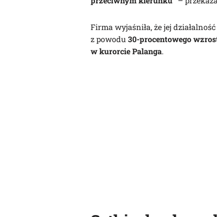
przeciwnym kierunku”
– przekaz
Firma wyjaśniła, że jej działalnoś
z powodu
30-procentowego wzrost
w kurorcie Palanga
.