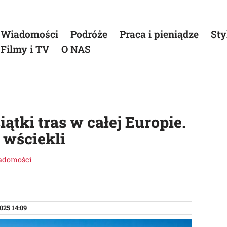
Wiadomości
Podróże
Praca i pieniądze
Sty
Filmy i TV
O NAS
iątki tras w całej Europie.
 wściekli
adomości
025 14:09