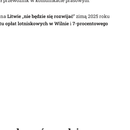
ał przewoźnik w komunikacie prasowym.
ć na
Litwie
„
nie będzie się rozwijać
” zimą 2025 roku
u opłat lotniskowych w Wilnie
i
7-procentowego