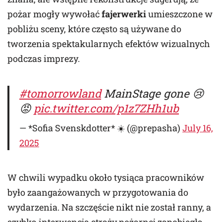
pożar mogły wywołać
fajerwerki
umieszczone w
pobliżu sceny, które często są używane do
tworzenia spektakularnych efektów wizualnych
podczas imprezy.
#tomorrowland
MainStage gone 😢
😡
pic.twitter.com/p1z7ZHh1ub
— *Sofia Svenskdotter* ☀️ (@prepasha)
July 16,
2025
W chwili wypadku około tysiąca pracowników
było zaangażowanych w przygotowania do
wydarzenia. Na szczęście nikt nie został ranny, a
szybka interwencja straży pożarnej zapobiegła