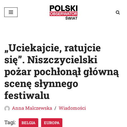
Przejdź
do
treści
„Uciekajcie, ratujcie
się”. Niszczycielski
pożar pochłonął główną
scenę słynnego
festiwalu
Anna Malczewska
Wiadomości
Tagi:
BELGIA
EUROPA