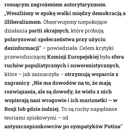
rosnącym zagrożeniem autorytaryzmem
.
„
Weszliśmy w epokę walki między demokracją a
illiberalizmem
. Obserwujemy niepokojące
działania
partii skrajnych
, które próbują
polaryzować społeczeństwa przy użyciu
dezinformacji
” – powiedziała. Celem krytyki
przewodniczącej
Komisji Europejskiej
była
sfera
ruchów populistycznych i suwerenistycznych
,
które – jak zaznaczyła –
otrzymują wsparcie z
zagranicy
. „
Nie ma dowodów na to, że mają
rozwiązania, ale są dowody, że wielu z nich
wspierają nasi wrogowie i ich marionetki – w
Rosji lub gdzie indziej.
To są ruchy napędzane
teoriami spiskowymi – od
antyszczepionkowców po sympatyków Putina
”