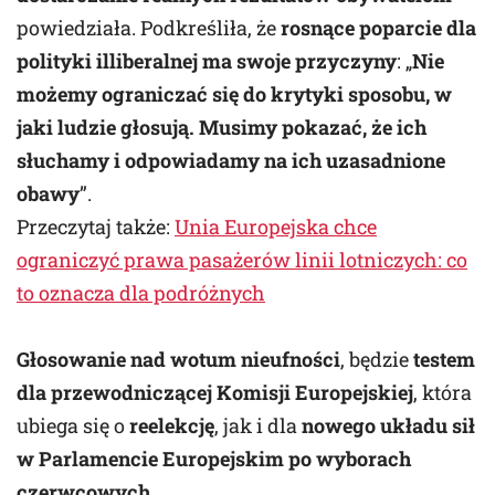
powiedziała. Podkreśliła, że
rosnące poparcie dla
polityki illiberalnej ma swoje przyczyny
: „
Nie
możemy ograniczać się do krytyki sposobu, w
jaki ludzie głosują. Musimy pokazać, że ich
słuchamy i odpowiadamy na ich uzasadnione
obawy
”.
Przeczytaj także:
Unia Europejska chce
ograniczyć prawa pasażerów linii lotniczych: co
to oznacza dla podróżnych
Głosowanie nad wotum nieufności
, będzie
testem
dla przewodniczącej Komisji Europejskiej
, która
ubiega się o
reelekcję
, jak i dla
nowego układu sił
w Parlamencie Europejskim po wyborach
czerwcowych
.