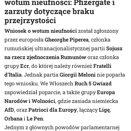
wotum nieufności: Pfizergate i
zarzuty dotyczące braku
przejrzystości
Wniosek o wotum nieufności
został zgłoszony
przez europosła
Gheorghe Piperea
, członka
rumuńskiej ultranacjonalistycznej partii
Sojusz
na rzecz zjednoczenia Rumunów
oraz członka
grupy
Ecr
, do której należy również
Fratelli
d’Italia
. Jednak partia
Giorgii Meloni
nie poparła
tego wniosku. We Włoszech
Ruch 5 Gwiazd
zapowiedział poparcie, a także grupy
Europa
Narodów i Wolności
, gdzie zasiada niemiecka
AfD
, oraz
Patrioci dla Europy
, łączący
Ligę
,
Orbana
i
Le Pen
.
Jednym z głównych powodów parlamentarnej