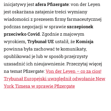
inicjatywy jest
afera Pfizergate
: von der Leyen
jest oskarżana zatajenie treści wymiany
wiadomości z prezesem firmy farmaceutycznej
podczas negocjacji w sprawie
szczepionek
przeciwko Covid
. Zgodnie z majowym
wyrokiem,
Trybunał UE
ustalił, że
Komisja
powinna była zachować te komunikaty,
opublikować je lub w sposób przejrzysty
uzasadnić ich nieujawnienie. Przeczytaj więcej
na temat Pfizergate:
Von der Leyen – co za cios!
Trybunał Europejski uwzględnił odwołanie New
York Timesa w sprawie Pfizergate