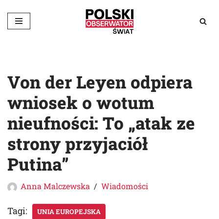
Przejdź
do
treści
Von der Leyen odpiera
wniosek o wotum
nieufności: To „atak ze
strony przyjaciół
Putina”
Anna Malczewska
Wiadomości
Tagi:
UNIA EUROPEJSKA