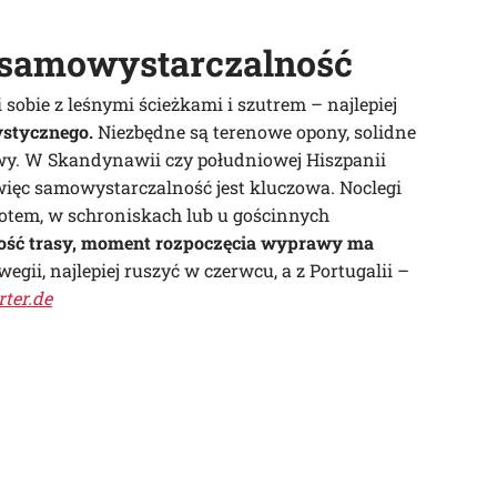
 samowystarczalność
 sobie z leśnymi ścieżkami i szutrem – najlepiej
ystycznego.
Niezbędne są terenowe opony, solidne
y. W Skandynawii czy południowej Hiszpanii
 więc samowystarczalność jest kluczowa. Noclegi
iotem, w schroniskach lub u gościnnych
gość trasy, moment rozpoczęcia wyprawy ma
egii, najlepiej ruszyć w czerwcu, a z Portugalii –
rter.de