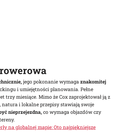
 rowerowa
hnicznie,
jego pokonanie wymaga
znakomitej
kingu i umiejętności planowania. Pełne
et trzy miesiące. Mimo że Cox zaprojektował ją z
natura i lokalne przepisy stawiają swoje
yć nieprzejezdna,
co wymaga objazdów czy
tereny.
rły na globalnej mapie: Oto najpiękniejsze