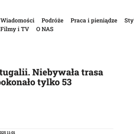
Wiadomości
Podróże
Praca i pieniądze
Sty
Filmy i TV
O NAS
tugalii. Niebywała trasa
okonało tylko 53
025 11:01