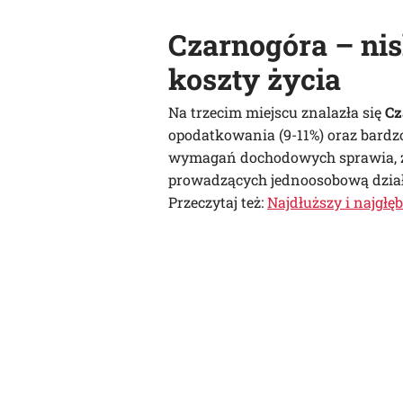
Czarnogóra – nis
koszty życia
Na trzecim miejscu znalazła się
Cz
opodatkowania (9-11%) oraz bardz
wymagań dochodowych sprawia, że j
prowadzących jednoosobową dział
Przeczytaj też:
Najdłuższy i najgł