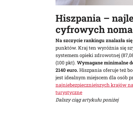
Hiszpania – najl
cyfrowych nom
Na szczycie rankingu znalazła się
punktów. Kraj ten wyróżnia się sz
systemem opieki zdrowotnej (87,0
(100 pkt).
Wymagane minimalne d
2140 euro.
Hiszpania oferuje też bo
jest idealnym miejscem dla osób p
najniebezpieczniejszych krajów na
turystyczne
Dalszy ciąg artykułu poniżej