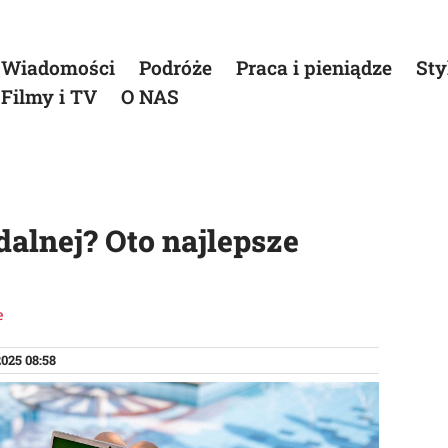
Wiadomości
Podróże
Praca i pieniądze
Sty
Filmy i TV
O NAS
dalnej? Oto najlepsze
e
2025 08:58