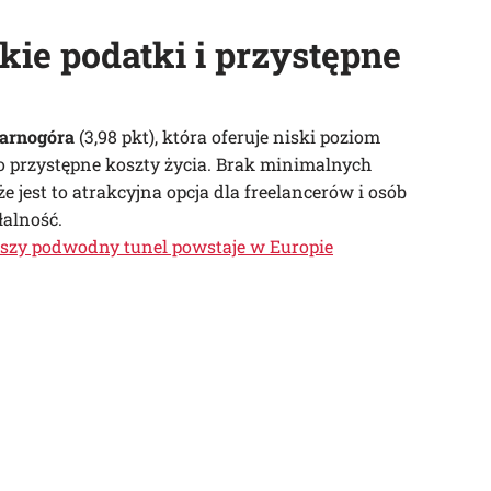
kie podatki i przystępne
arnogóra
(3,98 pkt), która oferuje niski poziom
o przystępne koszty życia. Brak minimalnych
est to atrakcyjna opcja dla freelancerów i osób
alność.
ębszy podwodny tunel powstaje w Europie