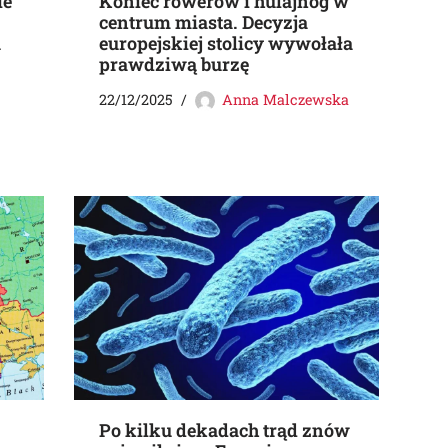
ie
Koniec rowerów i hulajnóg w
centrum miasta. Decyzja
u
europejskiej stolicy wywołała
prawdziwą burzę
22/12/2025
Anna Malczewska
Po kilku dekadach trąd znów