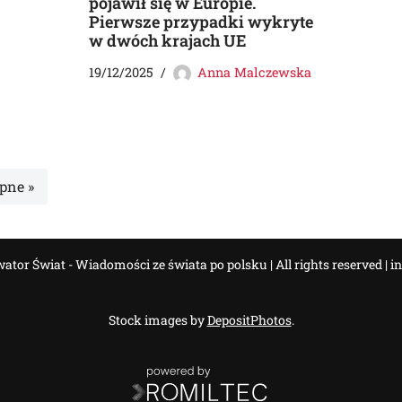
pojawił się w Europie.
Pierwsze przypadki wykryte
w dwóch krajach UE
19/12/2025
Anna Malczewska
pne »
tor Świat - Wiadomości ze świata po polsku | All rights reserved |
i
Stock images by
DepositPhotos
.