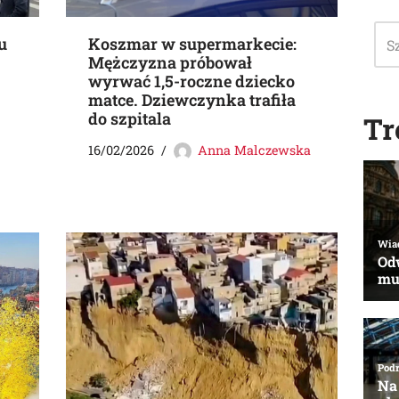
u
Koszmar w supermarkecie:
Mężczyzna próbował
wyrwać 1,5-roczne dziecko
matce. Dziewczynka trafiła
do szpitala
Tr
16/02/2026
Anna Malczewska