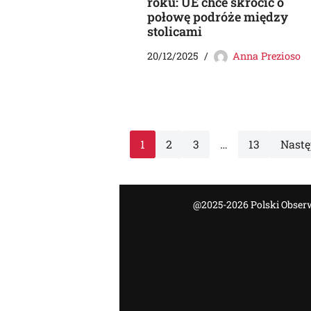
roku: UE chce skrócić o
połowę podróże między
stolicami
20/12/2025
Anna Prezioso
1
2
3
…
13
Nastę
@2025-2026 Polski Obserwa